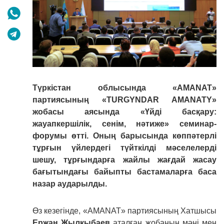
Түркістан облысында «AMANAT»
партиясының «TURGYNDAR AMANATY»
жобасы аясында «Үйді басқару:
жауапкершілік, сенім, нәтиже» семинар-
форумы өтті. Оның барысында көппәтерлі
тұрғын үйлердегі түйткілді мәселелерді
шешу, тұрғындарға жайлы жағдай жасау
бағытындағы байыпты бастамаларға баса
назар аударылды.
Өз кезегінде, «AMANAT» партиясының Хатшысы
Ержан Жылқыбаев
аталған жобаның мәні мен