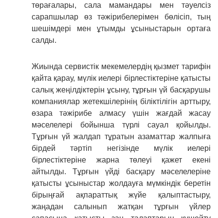
төрағалары, сала мамандары мен тәуелсіз
сарапшылар өз тәжірибелерімен бөлісіп, тың
шешімдері мен ұтымды ұсыныстарын ортаға
салды.
Жиында сервистік мекемелердің қызмет тарифін
қайта қарау, мүлік иелері бірлестіктеріне қатысты
салық жеңілдіктерін ұсыну, тұрғын үй басқарушы
компаниялар жетекшілерінің біліктілігін арттыру,
өзара тәжірибе алмасу үшін жағдай жасау
мәселелері бойынша түрлі сауал қойылды.
Тұрғын үй жалдап тұратын азаматтар жалпыға
бірдей тәртіп негізінде мүлік иелері
бірлестіктеріне жарна төлеуі қажет екені
айтылды. Тұрғын үйді басқару мәселелеріне
қатысты ұсыныстар жолдауға мүмкіндік беретін
бірыңғай ақпараттық жүйе қалыптастыру,
жаңадан салынып жатқан тұрғын үйлер