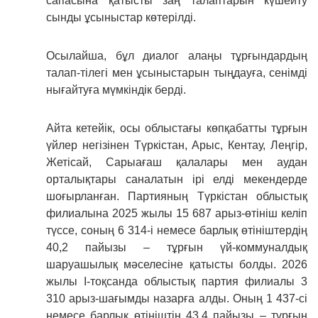
сапасына қатысты заң талаптарын күшейту
сынды ұсыныстар көтерілді.
Осылайша, бұл диалог алаңы тұрғындардың
талап-тілегі мен ұсыныстарын тыңдауға, сенімді
нығайтуға мүмкіндік берді.
Айта кетейік, осы облыстағы көпқабатты тұрғын
үйлер негізінен Түркістан, Арыс, Кентау, Леңгір,
Жетісай, Сарыағаш қалалары мен аудан
орталықтары саналатын ірі елді мекендерде
шоғырланған. Партияның Түркістан облыстық
филиалына 2025 жылы 15 687 арыз-өтініш келіп
түссе, соның 6 314-і немесе барлық өтініштердің
40,2 пайызы – тұрғын үй-коммуналдық
шаруашылық мәселесіне қатысты болды. 2026
жылы І-тоқсанда облыстық партия филиалы 3
310 арыз-шағымды назарға алды. Оның 1 437-сі
немесе барлық өтініштің 43,4 пайызы – тұрғын