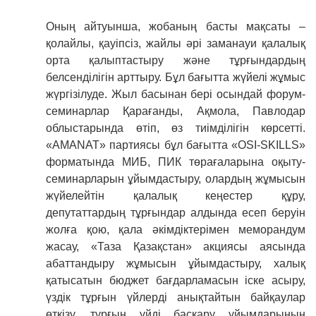
Оның айтуынша, жобаның басты мақсаты –
қолайлы, қауіпсіз, жайлы әрі заманауи қалалық
орта қалыптастыру және тұрғындардың
белсенділігін арттыру. Бұл бағытта жүйелі жұмыс
жүргізілуде. Жыл басынан бері осындай форум-
семинарлар Қарағанды, Ақмола, Павлодар
облыстарында өтіп, өз тиімділігін көрсетті.
«AMANAT» партиясы бұл бағытта «OSI-SKILLS»
форматында МИБ, ПИК төрағаларына оқыту-
семинарларын ұйымдастыру, олардың жұмысын
жүйелейтін қалалық кеңестер құру,
депутаттардың тұрғындар алдында есеп беруін
жолға қою, қала әкімдіктерімен меморандум
жасау, «Таза Қазақстан» акциясы аясында
абаттандыру жұмысын ұйымдастыру, халық
қатысатын бюджет бағдарламасын іске асыру,
үздік тұрғын үйлерді анықтайтын байқаулар
өткізу, тұрғын үйді басқару ұйымдарының