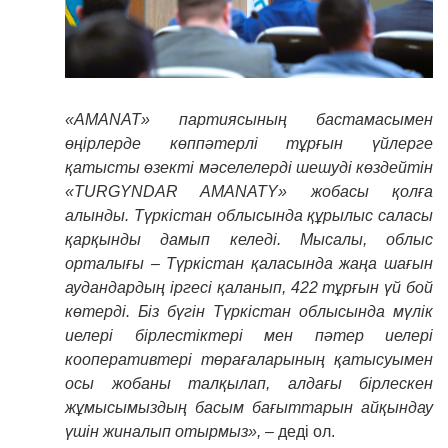
«AMANAT» партиясының бастамасымен
өңірлерде көппәтерлі тұрғын үйлерге
қатысты өзекті мәселелерді шешуді көздейтін
«TURGYNDAR AMANATY» жобасы қолға
алынды. Түркістан облысында құрылыс саласы
қарқынды дамып келеді. Мысалы, облыс
орталығы – Түркістан қаласында жаңа шағын
аудандардың іргесі қаланып, 422 тұрғын үй бой
көтерді. Біз бүгін Түркістан облысында мүлік
иелері бірлестіктері мен пәтер иелері
кооперативтері төрағаларының қатысуымен
осы жобаны талқылап, алдағы бірлескен
жұмысымыздың басым бағыттарын айқындау
үшін жиналып отырмыз»,
– деді ол.