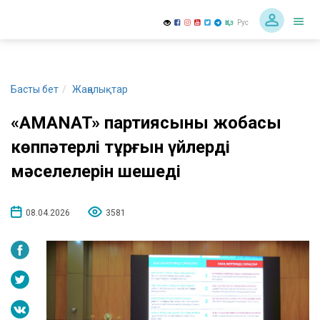
Қаз
Рус
Басты бет
Жаңалықтар
«AMANAT» партиясының жобасы
көппәтерлі тұрғын үйлердің
мәселелерін шешеді
08.04.2026
3581