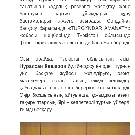
санатынан кадрлық резервті жасақтау және
бастауыш партия ұйымдарын құру
бастамаларын жүзеге асырады. Сондай-ақ
басқосу барысында «TURGYNDAR AMANATY»
жобасы шеңберінде Түркістан облысында
фронт-офис ашу мәселесіне де баса мән берілді.
Осы орайда, Түркістан облысының әкімі
Нұралхан Көшеров
бұл басқосу өңірдегі тұрғын
үйді басқару жүйесін жетілдіруге, өзекті
мәселелерді ортаға салып, тиімді шешімдер
қабылдауға тың серпін береріне сенім білдірді.
Өңір басшысының айтуынша, қоғамдағы өзекті
тақырыптардың бірі – көппәтерлі тұрғын үйлерді
тиімді басқару.