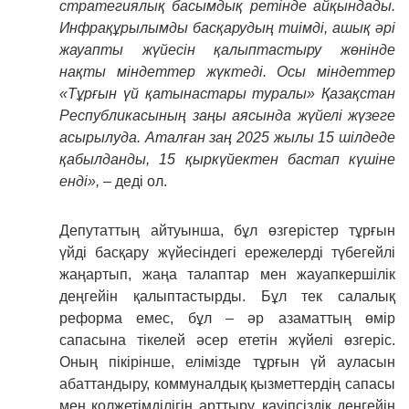
стратегиялық басымдық ретінде айқындады.
Инфрақұрылымды басқарудың тиімді, ашық әрі
жауапты жүйесін қалыптастыру жөнінде
нақты міндеттер жүктеді. Осы міндеттер
«Тұрғын үй қатынастары туралы» Қазақстан
Республикасының заңы аясында жүйелі жүзеге
асырылуда. Аталған заң 2025 жылы 15 шілдеде
қабылданды, 15 қыркүйектен бастап күшіне
енді»,
– деді ол.
Депутаттың айтуынша, бұл өзгерістер тұрғын
үйді басқару жүйесіндегі ережелерді түбегейлі
жаңартып, жаңа талаптар мен жауапкершілік
деңгейін қалыптастырды. Бұл тек салалық
реформа емес, бұл – әр азаматтың өмір
сапасына тікелей әсер ететін жүйелі өзгеріс.
Оның пікірінше, елімізде тұрғын үй ауласын
абаттандыру, коммуналдық қызметтердің сапасы
мен қолжетімділігін арттыру, қауіпсіздік деңгейін