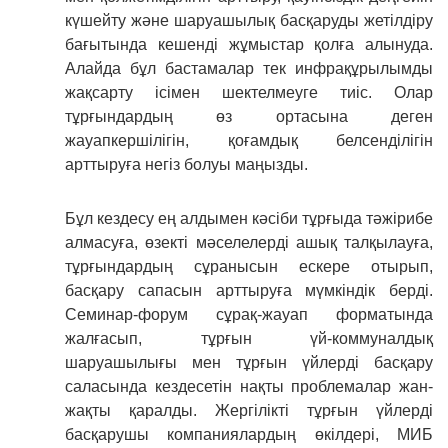
күшейту және шаруашылық басқаруды жетілдіру
бағытында кешенді жұмыстар қолға алынуда.
Алайда бұл бастамалар тек инфрақұрылымды
жақсарту ісімен шектелмеуге тиіс. Олар
тұрғындардың өз ортасына деген
жауапкершілігін, қоғамдық белсенділігін
арттыруға негіз болуы маңызды.
Бұл кездесу ең алдымен кәсіби тұрғыда тәжірибе
алмасуға, өзекті мәселелерді ашық талқылауға,
тұрғындардың сұранысын ескере отырып,
басқару сапасын арттыруға мүмкіндік берді.
Семинар-форум сұрақ-жауап форматында
жалғасып, тұрғын үй-коммуналдық
шаруашылығы мен тұрғын үйлерді басқару
саласында кездесетін нақты проблемалар жан-
жақты қаралды. Жергілікті тұрғын үйлерді
басқарушы компаниялардың өкілдері, МИБ