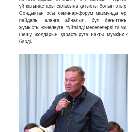
үй қатынастары саласына қатысты болып отыр.
Сондықтан осы семинар-форум мазмұнды әрі
пайдалы алаңға айналып, бұл бағыттағы
жұмысты жүйелеуге, түйткілді мәселелерді тиімді
шешу жолдарын қарастыруға нақты мүмкіндік
берді.