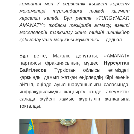
компания мен 7 сервистік қызмет көрсету
мекемелері тұрғындарға тиімді қызмет
көрсетіп келеді. Бұл ретте «TURGYNDAR
AMANATY» жобасы тәжірибе алмасу, өзекті
мәселелерді талқылау және тиімді шешімдер
қабылдау үшін маңызды мүмкіндік»,
– деді ол.
Бұл ретте, Мәжіліс депутаты, «AMANAT»
партиясы фракциясының мүшесі
Нұрсұлтан
Байтілесов
Түркістан облысы еліміздегі
қарқынды дамып жатқан өңірлердің бірі екенін
айтып, өңірде ауыл шаруашылығы саласында,
инфрақұрылымды жаңғырту ісінде, әлеуметтік
салада жүйелі жұмыс жүргізіліп жатқанына
тоқталды.