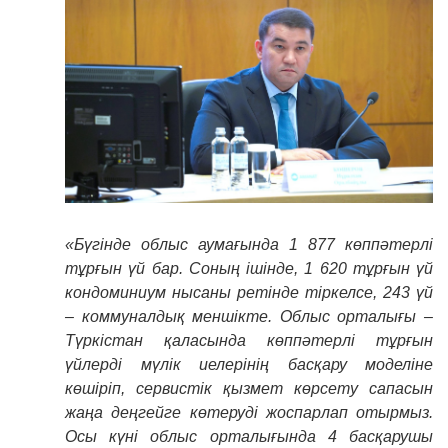
«Бүгінде облыс аумағында 1 877 көппәтерлі
тұрғын үй бар. Соның ішінде, 1 620 тұрғын үй
кондоминиум нысаны ретінде тіркелсе, 243 үй
– коммуналдық меншікте. Облыс орталығы –
Түркістан қаласында көппәтерлі тұрғын
үйлерді мүлік иелерінің басқару моделіне
көшіріп, сервистік қызмет көрсету сапасын
жаңа деңгейге көтеруді жоспарлап отырмыз.
Осы күні облыс орталығында 4 басқарушы