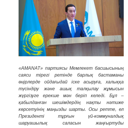
«AMANAT» партиясы Мемлекет басшысының
саяси тірегі ретінде барлық бастаманы
өңірлерде ойдағыдай іске асыруға, халыққа
түсіндіру және ашық талқылау жұмысын
жүргізуге ерекше мән беріп келеді. Бұл –
қабылданған шешімдердің нақты нәтиже
көрсетуінің маңызды шарты. Осы ретте, ел
Президенті тұрғын үй-коммуналдық
шаруашылық саласын жаңғыртуды