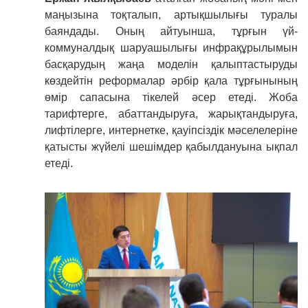
маңызына тоқталып, артықшылығы туралы
баяндады. Оның айтуынша, тұрғын үй-
коммуналдық шаруашылығы инфрақұрылымын
басқарудың жаңа моделін қалыптастыруды
көздейтін реформалар әрбір қала тұрғынының
өмір сапасына тікелей әсер етеді. Жоба
тарифтерге, абаттандыруға, жарықтандыруға,
лифтілерге, интернетке, қауіпсіздік мәселелеріне
қатысты жүйелі шешімдер қабылдануына ықпал
етеді.